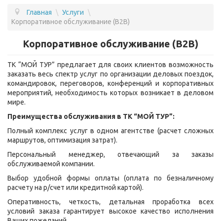
Главная
\
Услуги
\
ПОДБОР ТУРА
Корпоративное обслуживание (B2B)
ГОРЯЩИЕ ТУРЫ
Корпоративное обслуживание (B2B)
СТРАНЫ
ТК “МОЙ ТУР” предлагает для своих клиентов возможность
заказать весь спектр услуг по организации деловых поездок,
УСЛУГИ
командировок, переговоров, конференций и корпоративных
мероприятий, необходимость которых возникает в деловом
ВОПРОС - ОТВЕТ
мире.
О КОМПАНИИ
Преимущества обслуживания в ТК “МОЙ ТУР”:
Полный комплекс услуг в одном агентстве (расчет сложных
ОТЗЫВЫ
маршрутов, оптимизация затрат).
КОНТАКТЫ
Персональный менеджер, отвечающий за заказы
обслуживаемой компании.
Выбор удобной формы оплаты (оплата по безналичному
расчету на р/счет или кредитной картой).
Оперативность, четкость, детальная проработка всех
условий заказа гарантирует высокое качество исполнения
Ваших пожеланий.