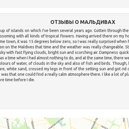
ОТЗЫВЫ О МАЛЬДИВАХ
up of islands on which I’ve been several years ago. Gotten through the 
ossoming with all kinds of tropical flowers. Having arrived there on my h
e town, it was 15 degrees below zero, so I was really surprised when h
n on the Maldives that time and the weather was really changeable. Stro
sky with fast flying clouds, bright sun and scorching air. Dampness quic
as a time when I had almost nothing to do, and at the same time, there w
lours of water, of clouds in the sky and also of fish and birds. Though,
re, white sand, crossed my legs in front of the setting sun and got rid
was that one could find a really calm atmosphere there. I like a lot of p
re time before I die.