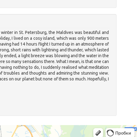
winter in St. Petersburg, the Maldives was beautiful and
oliday, I lived on a cosy island, which was only 900 meters
aving had 14 hours flight I turned up in an atmosphere of
ng, short rains with lightning and thunder, which lasted
kly ended, a light breeze was blowing and the water in the
ere so many sensations there. What I mean, is that one can
 having nothing to do, I suddenly realised what meditation
 of troubles and thoughts and admiring the stunning view.
laces on our planet but none of them so much. Hopefully, I