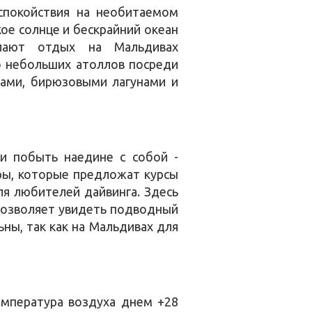
спокойствия на необитаемом
кое солнце и бескрайний океан
лают отдых на Мальдивах
о небольших атоллов посреди
ами, бирюзовыми лагунами и
 и побыть наедине с собой -
ры, которые предложат курсы
ля любителей дайвинга. Здесь
 позволяет увидеть подводный
ны, так как на Мальдивах для
емпература воздуха днем +28