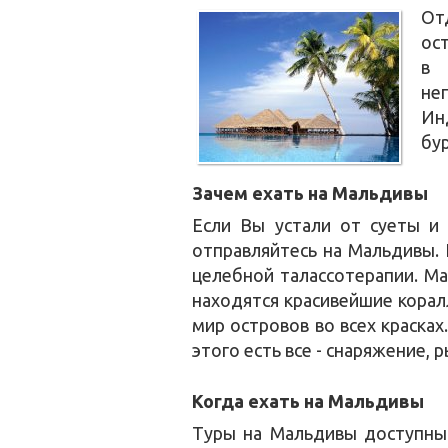
От
ос
в 
не
Ин
бу
Зачем ехать на Мальдивы
Если Вы устали от суеты и 
отправляйтесь на Мальдивы.
целебной талассотерапии. Ма
находятся красивейшие корал
мир островов во всех краска
этого есть все - снаряжение, р
Когда ехать на Мальдивы
Туры на Мальдивы доступны 