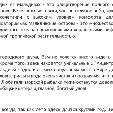
дых на Мальдивах - это олицетворение полного 
трове. Белоснежные пляжи, чистое голубое небо, яр
сочетании с высоким уровнем комфорта де
повторимым. Мальдивские острова - это множеств
дийского океана с красивейшими коралловыми риф
рной тропической растительностью.
городского шума, Вам не хочется никого видеть
 Кроме того, здесь находятся уникальные СПА-цент
льдивы - одно из самых популярных мест в мире д
ловые рифы и вода очень чистая и прозрачная, что
х. Любители морской рыбалки тоже останутся доволь
ыбацкие катера и, главное, богатый улов!
всегда, так как лето здесь длится круглый год. Т