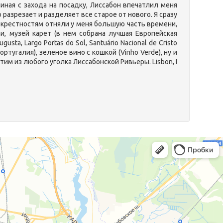
иная с захода на посадку, Лиссабон впечатлил меня
разрезает и разделяет все старое от нового. Я сразу
крестностям отняли у меня большую часть времени,
и, музей карет (в нем собрана лучшая Европейская
sta, Largo Portas do Sol, Santuário Nacional de Cristo
ртугалия), зеленое вино с кошкой (Vinho Verde), ну и
м из любого уголка Лиссабонской Ривьеры. Lisbon, I
 туров будут предложены Вам
а тур.
бон из СПб и Москвы по ценам
сквы от всех туроператоров, на