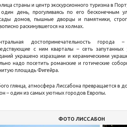
олица страны и центр экскурсионного туризма в Пор
 один день, прогуливаясь по его бесконечным ул
сады домов, пышные дворцы и памятники, строг
вописно раскинувшегося на холмах.
нтральная достопримечательность города –
седствующие с ним кварталы – сеть запутанных 
даний украшено изразцами и керамическими украш
льно надо посетить романские и готические собор
енитую площадь Фигейра.
бого глянца, атмосфера Лиссабона превращается в 
он – один из самых уютных городов Европы.
ФОТО ЛИССАБОН