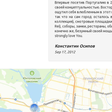
Впервые посетив Португалию в 20
своей концептуальностью. Восторг
ощутил себя влюбленным в этот 
так что на сам город осталось 
коллекция), смотровые площадки (Sã
Rei), соборы, замки, рестораны, 
конечно же, безумный своей мощь
strongly love You.
Константин Осипов
Sep 17, 2012
КУПИТЬ ТУР В ЛИССАБОН
"Мой Тур" 
автоматиче
ГОРЯЩИЕ ТУРЫ В ЛИССАБОН
У нас 
туропе
ГОРЯЩ