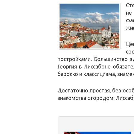
Ст
не
фа
жи
Це
со
постройками. Большинство з
Георгия в Лиссабоне обязате
барокко и классицизма, знам
Достаточно простая, без осо
знакомства с городом. Лиссаб