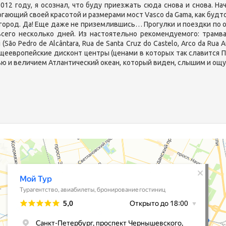
12 году, я осознал, что буду приезжать сюда снова и снова. Нач
ающий своей красотой и размерами мост Vasco da Gama, как будто 
город. Да! Еще даже не приземлившись… Прогулки и поездки по о
всего несколько дней. Из настоятельно рекомендуемого: трамва
o Pedro de Alcântara, Rua de Santa Cruz do Castelo, Arco da Rua Augu
общеевропейские дисконт центры (ценами в которых так славится По
ю и величием Атлантический океан, который виден, слышим и ощути
предлагает возможность купить тур в Лиссабон онлайн, варианты
ски, в зависимости от выбора всех опций при оформлении заявки н
все горящие туры в Лиссабон на одном сайте! Горящие туры в Лисса
раторов, без дополнительных комиссий.
ИЕ ПУТЕВКИ В ЛИССАБОН
Горящие путевки в Лиссабон из СПб и Мо