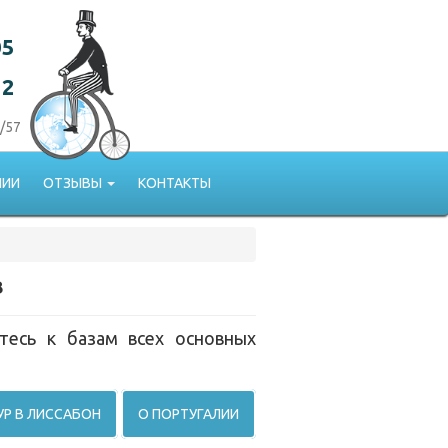
05
22
/57
НИИ
ОТЗЫВЫ
КОНТАКТЫ
в
тесь к базам всех основных
УР В ЛИССАБОН
О ПОРТУГАЛИИ