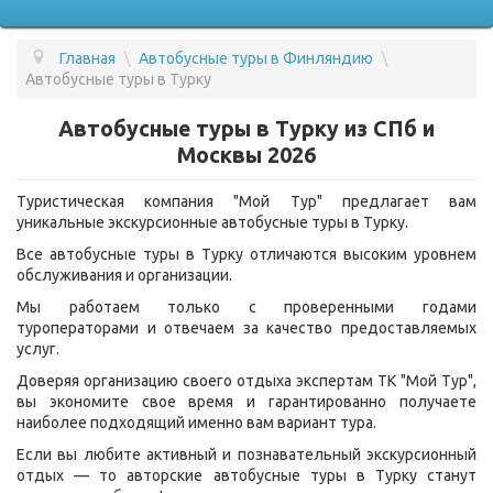
Главная
\
Автобусные туры в Финляндию
\
ПОДБОР ТУРА
Автобусные туры в Турку
ГОРЯЩИЕ ТУРЫ
Автобусные туры в Турку из СПб и
Москвы 2026
СТРАНЫ
Туристическая компания "Мой Тур" предлагает вам
УСЛУГИ
уникальные экскурсионные автобусные туры в Турку.
ВОПРОС - ОТВЕТ
Все автобусные туры в Турку отличаются высоким уровнем
обслуживания и организации.
О КОМПАНИИ
Мы работаем только с проверенными годами
туроператорами и отвечаем за качество предоставляемых
ОТЗЫВЫ
услуг.
КОНТАКТЫ
Доверяя организацию своего отдыха экспертам ТК "Мой Тур",
вы экономите свое время и гарантированно получаете
наиболее подходящий именно вам вариант тура.
Если вы любите активный и познавательный экскурсионный
отдых — то авторские автобусные туры в Турку станут