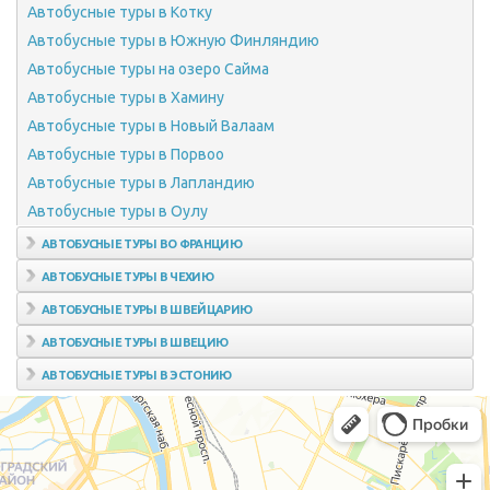
Автобусные туры в Котку
Автобусные туры в Южную Финляндию
Автобусные туры на озеро Сайма
Автобусные туры в Хамину
Автобусные туры в Новый Валаам
Автобусные туры в Порвоо
Автобусные туры в Лапландию
Автобусные туры в Оулу
АВТОБУСНЫЕ ТУРЫ ВО ФРАНЦИЮ
Автобусные туры в Страсбург
АВТОБУСНЫЕ ТУРЫ В ЧЕХИЮ
Автобусные туры в Прованс
Автобусные туры в Прагу
АВТОБУСНЫЕ ТУРЫ В ШВЕЙЦАРИЮ
Автобусные туры в Версаль
АВТОБУСНЫЕ ТУРЫ В ШВЕЦИЮ
Автобусные туры в Нормандию
Автобусные туры в Стокгольм
АВТОБУСНЫЕ ТУРЫ В ЭСТОНИЮ
Автобусные туры в Париж
Автобусные туры в Карлстад
Автобусные туры в Таллин
Автобусные туры на Аландские
Автобусные туры в Нарву