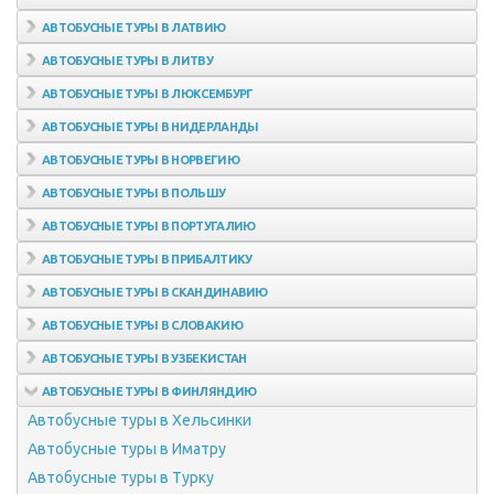
Автобусные туры в Верону
АВТОБУСНЫЕ ТУРЫ В ЛАТВИЮ
Автобусные туры в Рим
Автобусные туры в Ригу
АВТОБУСНЫЕ ТУРЫ В ЛИТВУ
Автобусные туры на Сицилию
Автобусные туры в Сигулду
Автобусные туры в Вильнюс
АВТОБУСНЫЕ ТУРЫ В ЛЮКСЕМБУРГ
Автобусные туры в Тоскану
Автобусные туры в Юрмалу
Автобусные туры в Каунас
АВТОБУСНЫЕ ТУРЫ В НИДЕРЛАНДЫ
Автобусные туры во Флоренцию
Автобусные туры в Цесис
Автобусные туры в Тракай
АВТОБУСНЫЕ ТУРЫ В НОРВЕГИЮ
Автобусные туры в Клайпеду
Автобусные туры в Осло
АВТОБУСНЫЕ ТУРЫ В ПОЛЬШУ
Автобусные туры на Фиорды Норвегии
Автобусные туры в Варшаву
АВТОБУСНЫЕ ТУРЫ В ПОРТУГАЛИЮ
Автобусные туры в Флом
Автобусные туры в Краков
Автобусные туры в Лиссабон
АВТОБУСНЫЕ ТУРЫ В ПРИБАЛТИКУ
Автобусные туры в Берген
Автобусные туры в Синтру
АВТОБУСНЫЕ ТУРЫ В СКАНДИНАВИЮ
Автобусные туры в Драммен
АВТОБУСНЫЕ ТУРЫ В СЛОВАКИЮ
АВТОБУСНЫЕ ТУРЫ В УЗБЕКИСТАН
АВТОБУСНЫЕ ТУРЫ В ФИНЛЯНДИЮ
Автобусные туры в Хельсинки
Автобусные туры в Иматру
Автобусные туры в Турку