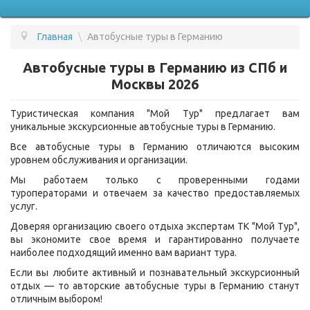
Главная
\
Автобусные туры в Германию
ПОДБОР ТУРА
Автобусные туры в Германию из СПб и
ГОРЯЩИЕ ТУРЫ
Москвы 2026
СТРАНЫ
Туристическая компания "Мой Тур" предлагает вам
уникальные экскурсионные автобусные туры в Германию.
УСЛУГИ
Все автобусные туры в Германию отличаются высоким
ВОПРОС - ОТВЕТ
уровнем обслуживания и организации.
Мы работаем только с проверенными годами
О КОМПАНИИ
туроператорами и отвечаем за качество предоставляемых
услуг.
ОТЗЫВЫ
Доверяя организацию своего отдыха экспертам ТК "Мой Тур",
КОНТАКТЫ
вы экономите свое время и гарантированно получаете
наиболее подходящий именно вам вариант тура.
Если вы любите активный и познавательный экскурсионный
отдых — то авторские автобусные туры в Германию станут
отличным выбором!