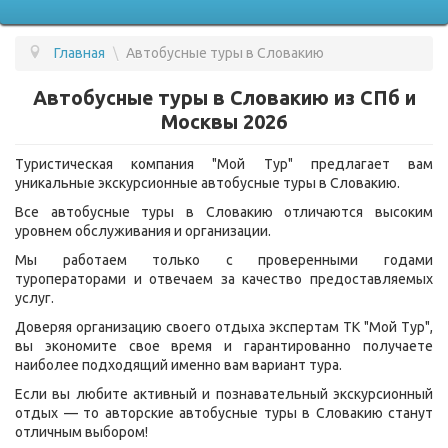
Главная
\
Автобусные туры в Словакию
ПОДБОР ТУРА
Автобусные туры в Словакию из СПб и
ГОРЯЩИЕ ТУРЫ
Москвы 2026
СТРАНЫ
Туристическая компания "Мой Тур" предлагает вам
уникальные экскурсионные автобусные туры в Словакию.
УСЛУГИ
Все автобусные туры в Словакию отличаются высоким
ВОПРОС - ОТВЕТ
уровнем обслуживания и организации.
Мы работаем только с проверенными годами
О КОМПАНИИ
туроператорами и отвечаем за качество предоставляемых
услуг.
ОТЗЫВЫ
Доверяя организацию своего отдыха экспертам ТК "Мой Тур",
КОНТАКТЫ
вы экономите свое время и гарантированно получаете
наиболее подходящий именно вам вариант тура.
Если вы любите активный и познавательный экскурсионный
отдых — то авторские автобусные туры в Словакию станут
отличным выбором!