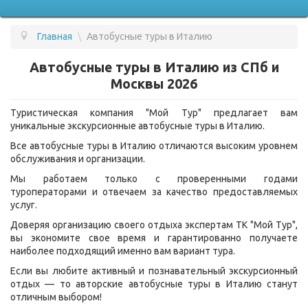
Главная
\
Автобусные туры в Италию
ПОДБОР ТУРА
Автобусные туры в Италию из СПб и
ГОРЯЩИЕ ТУРЫ
Москвы 2026
СТРАНЫ
Туристическая компания "Мой Тур" предлагает вам
уникальные экскурсионные автобусные туры в Италию.
УСЛУГИ
Все автобусные туры в Италию отличаются высоким уровнем
ВОПРОС - ОТВЕТ
обслуживания и организации.
Мы работаем только с проверенными годами
О КОМПАНИИ
туроператорами и отвечаем за качество предоставляемых
услуг.
ОТЗЫВЫ
Доверяя организацию своего отдыха экспертам ТК "Мой Тур",
КОНТАКТЫ
вы экономите свое время и гарантированно получаете
наиболее подходящий именно вам вариант тура.
Если вы любите активный и познавательный экскурсионный
отдых — то авторские автобусные туры в Италию станут
отличным выбором!