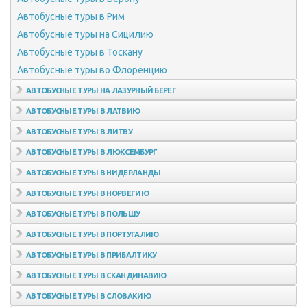
Автобусные туры в Рим
Автобусные туры на Сицилию
Автобусные туры в Тоскану
Автобусные туры во Флоренцию
АВТОБУСНЫЕ ТУРЫ НА ЛАЗУРНЫЙ БЕРЕГ
АВТОБУСНЫЕ ТУРЫ В ЛАТВИЮ
Автобусные туры в Ригу
АВТОБУСНЫЕ ТУРЫ В ЛИТВУ
Автобусные туры в Сигулду
Автобусные туры в Вильнюс
АВТОБУСНЫЕ ТУРЫ В ЛЮКСЕМБУРГ
Автобусные туры в Юрмалу
Автобусные туры в Каунас
АВТОБУСНЫЕ ТУРЫ В НИДЕРЛАНДЫ
Автобусные туры в Цесис
Автобусные туры в Тракай
АВТОБУСНЫЕ ТУРЫ В НОРВЕГИЮ
Автобусные туры в Клайпеду
Автобусные туры в Осло
АВТОБУСНЫЕ ТУРЫ В ПОЛЬШУ
Автобусные туры на Фиорды Норвегии
Автобусные туры в Варшаву
АВТОБУСНЫЕ ТУРЫ В ПОРТУГАЛИЮ
Автобусные туры в Флом
Автобусные туры в Краков
Автобусные туры в Лиссабон
АВТОБУСНЫЕ ТУРЫ В ПРИБАЛТИКУ
Автобусные туры в Берген
Автобусные туры в Синтру
АВТОБУСНЫЕ ТУРЫ В СКАНДИНАВИЮ
Автобусные туры в Драммен
АВТОБУСНЫЕ ТУРЫ В СЛОВАКИЮ