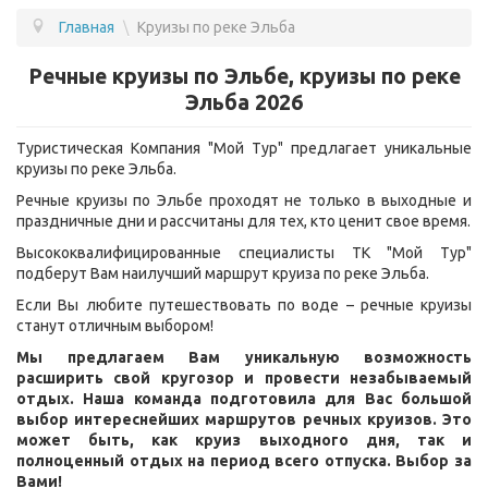
Главная
\
Круизы по реке Эльба
ПОДБОР ТУРА
Речные круизы по Эльбе, круизы по реке
ГОРЯЩИЕ ТУРЫ
Эльба 2026
СТРАНЫ
Туристическая Компания "Мой Тур" предлагает уникальные
круизы по реке Эльба.
УСЛУГИ
Речные круизы по Эльбе проходят не только в выходные и
ВОПРОС - ОТВЕТ
праздничные дни и рассчитаны для тех, кто ценит свое время.
Высококвалифицированные специалисты ТК "Мой Тур"
О КОМПАНИИ
подберут Вам наилучший маршрут круиза по реке Эльба.
ОТЗЫВЫ
Если Вы любите путешествовать по воде – речные круизы
станут отличным выбором!
КОНТАКТЫ
Мы предлагаем Вам уникальную возможность
расширить свой кругозор и провести незабываемый
отдых. Наша команда подготовила для Вас большой
выбор интереснейших маршрутов речных круизов. Это
может быть, как круиз выходного дня, так и
полноценный отдых на период всего отпуска. Выбор за
Вами!