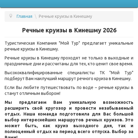
Главная
\
Речные круизы в Кинешму
ПОДБОР ТУРА
Речные круизы в Кинешму 2026
ГОРЯЩИЕ ТУРЫ
Туристическая Компания "Мой Тур" предлагает уникальные
СТРАНЫ
речные круизы в Кинешму.
УСЛУГИ
Речные круизы в Кинешму проходят не только в выходные и
праздничные дни и рассчитаны для тех, кто ценит свое время.
ВОПРОС - ОТВЕТ
Высококвалифицированные специалисты ТК "Мой Тур"
подберут Вам наилучший маршрут речного круиза в Кинешму.
О КОМПАНИИ
Если Вы любите путешествовать по воде – речные круизы в
ОТЗЫВЫ
станут отличным выбором!
Мы предлагаем Вам уникальную возможность
КОНТАКТЫ
расширить свой кругозор и провести незабываемый
отдых. Наша команда подготовила для Вас большой
выбор интереснейших маршрутов речных круизов. Это
может быть, как круиз выходного дня, так и
полноценный отдых на период всего отпуска. Выбор за
Вами!