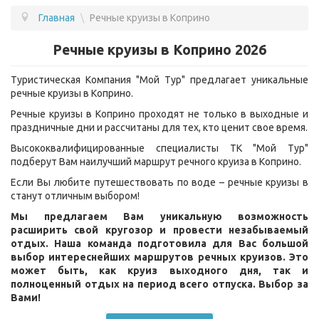
Главная
\
Речные круизы в Коприно
ПОДБОР ТУРА
Речные круизы в Коприно 2026
ГОРЯЩИЕ ТУРЫ
Туристическая Компания "Мой Тур" предлагает уникальные
СТРАНЫ
речные круизы в Коприно.
УСЛУГИ
Речные круизы в Коприно проходят не только в выходные и
праздничные дни и рассчитаны для тех, кто ценит свое время.
ВОПРОС - ОТВЕТ
Высококвалифицированные специалисты ТК "Мой Тур"
подберут Вам наилучший маршрут речного круиза в Коприно.
О КОМПАНИИ
Если Вы любите путешествовать по воде – речные круизы в
ОТЗЫВЫ
станут отличным выбором!
Мы предлагаем Вам уникальную возможность
КОНТАКТЫ
расширить свой кругозор и провести незабываемый
отдых. Наша команда подготовила для Вас большой
выбор интереснейших маршрутов речных круизов. Это
может быть, как круиз выходного дня, так и
полноценный отдых на период всего отпуска. Выбор за
Вами!