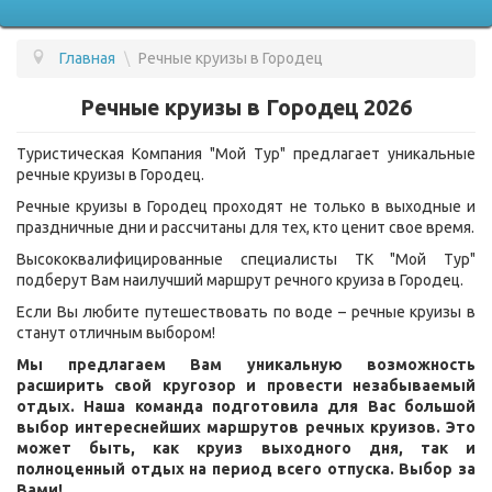
Главная
\
Речные круизы в Городец
ПОДБОР ТУРА
Речные круизы в Городец 2026
ГОРЯЩИЕ ТУРЫ
Туристическая Компания "Мой Тур" предлагает уникальные
СТРАНЫ
речные круизы в Городец.
УСЛУГИ
Речные круизы в Городец проходят не только в выходные и
праздничные дни и рассчитаны для тех, кто ценит свое время.
ВОПРОС - ОТВЕТ
Высококвалифицированные специалисты ТК "Мой Тур"
подберут Вам наилучший маршрут речного круиза в Городец.
О КОМПАНИИ
Если Вы любите путешествовать по воде – речные круизы в
ОТЗЫВЫ
станут отличным выбором!
Мы предлагаем Вам уникальную возможность
КОНТАКТЫ
расширить свой кругозор и провести незабываемый
отдых. Наша команда подготовила для Вас большой
выбор интереснейших маршрутов речных круизов. Это
может быть, как круиз выходного дня, так и
полноценный отдых на период всего отпуска. Выбор за
Вами!